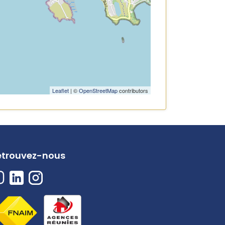
Leaflet
| ©
OpenStreetMap
contributors
etrouvez-nous