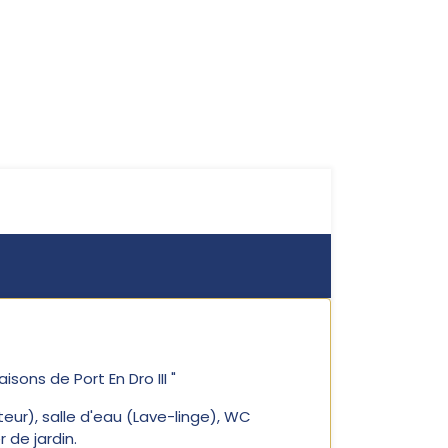
ns de Port En Dro III "
teur), salle d'eau (Lave-linge), WC
 de jardin.