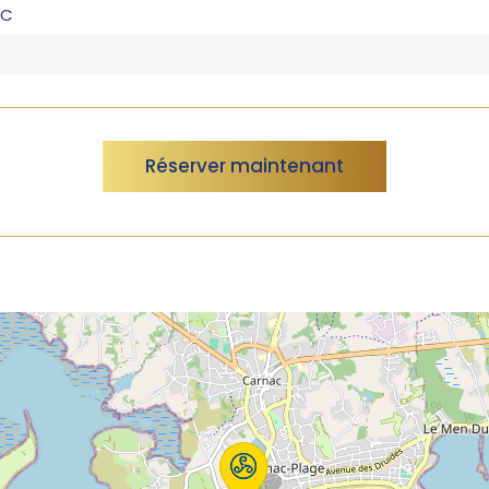
HC
C
Réserver maintenant