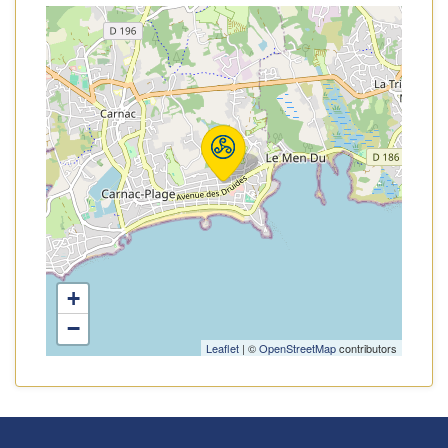
+
−
Leaflet
| ©
OpenStreetMap
contributors