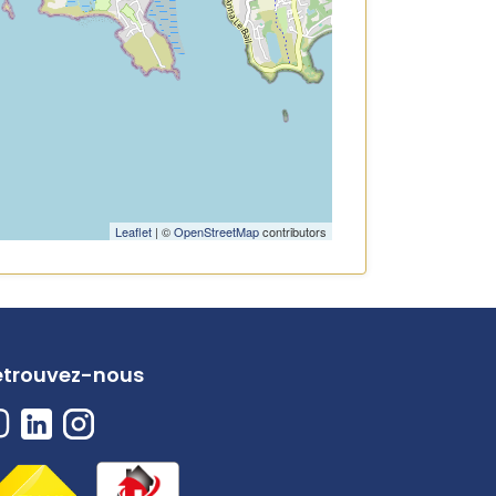
Leaflet
| ©
OpenStreetMap
contributors
etrouvez-nous