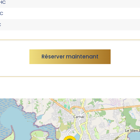
 HC
HC
C
Réserver maintenant