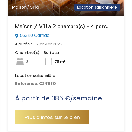
Maison / Villa
Location saisonnière
Maison / Villa 2 chambre(s) - 4 pers.
56340 Carnac
Ajoutée :
05 janvier 2025
Chambre(s)
Surface
2
75 m²
Location saisonnière
Référence:
C24118O
À partir de 386 €/semaine
Plus d'infos sur le bien