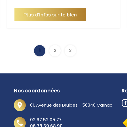
Plus d'infos sur le bien
1
2
3
Nos coordonnées
R
61, Avenue des Druides - 56340 Carnac
02 97 52 05 77
06 78 69 68 90