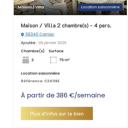
Maison / Villa
Location saisonnière
Maison / Villa 2 chambre(s) - 4 pers.
56340 Carnac
Ajoutée :
05 janvier 2025
Chambre(s)
Surface
2
75 m²
Location saisonnière
Référence:
C24118E
À partir de 386 €/semaine
Plus d'infos sur le bien