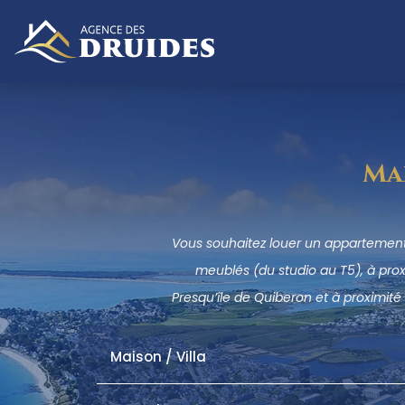
Ma
Vous souhaitez louer un appartement
meublés (du studio au T5), à pro
Presqu’île de Quiberon et à proximité 
Maison / Villa