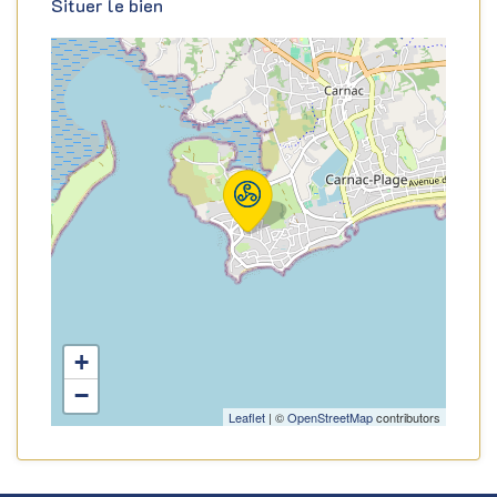
Situer le bien
+
−
Leaflet
| ©
OpenStreetMap
contributors