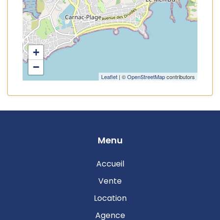
+
−
Leaflet
| ©
OpenStreetMap
contributors
Menu
Accueil
Vente
Location
Agence