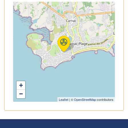
+
−
Leaflet
| ©
OpenStreetMap
contributors