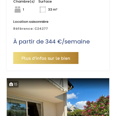
Chambre(s)
Surface
1
33 m²
Location saisonnière
Référence:
C24277
À partir de 344 €/semaine
Plus d'infos sur le bien
15