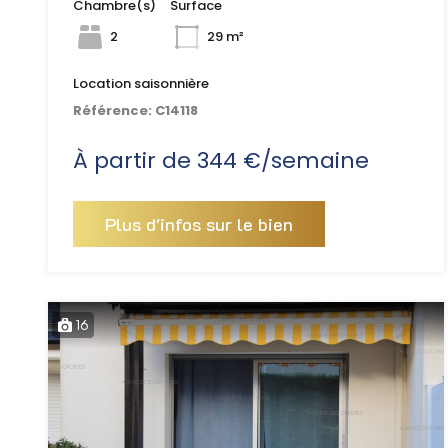
Chambre(s)
Surface
2
29 m²
Location saisonnière
Référence:
C14118
À partir de 344 €/semaine
Plus d'infos sur le bien
16