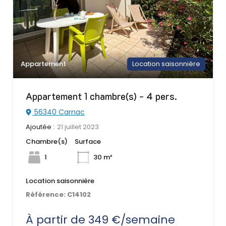
Appartement
Location saisonnière
Appartement 1 chambre(s) - 4 pers.
56340 Carnac
Ajoutée :
21 juillet 2023
Chambre(s)
Surface
1
30 m²
Location saisonnière
Référence:
C14102
À partir de 349 €/semaine