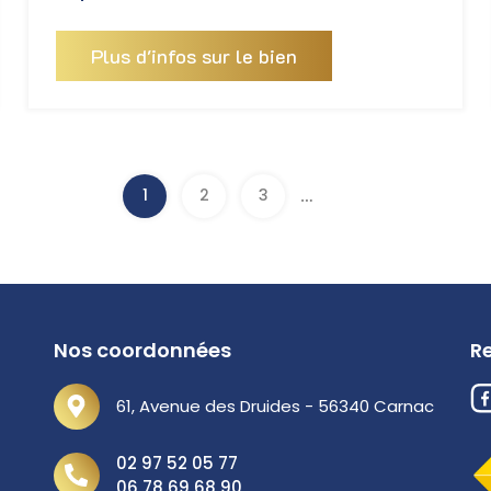
Plus d'infos sur le bien
…
1
2
3
Nos coordonnées
R
61, Avenue des Druides - 56340 Carnac
02 97 52 05 77
06 78 69 68 90