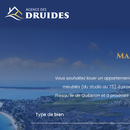
Ma
Vous souhaitez louer un appartement
meublés (du studio au T5), à pro
Presqu’île de Quiberon et à proximité 
Type de bien