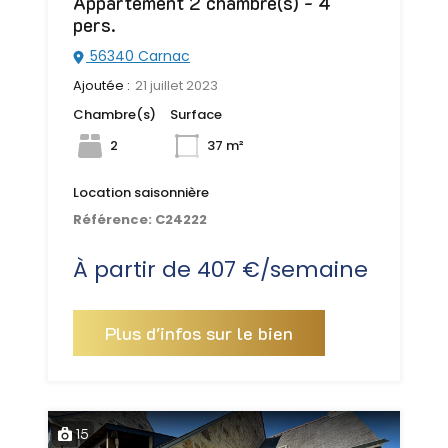
Appartement 2 chambre(s) - 4
pers.
56340 Carnac
Ajoutée :
21 juillet 2023
Chambre(s)
Surface
2
37 m²
Location saisonnière
Référence:
C24222
À partir de 407 €/semaine
Plus d'infos sur le bien
15